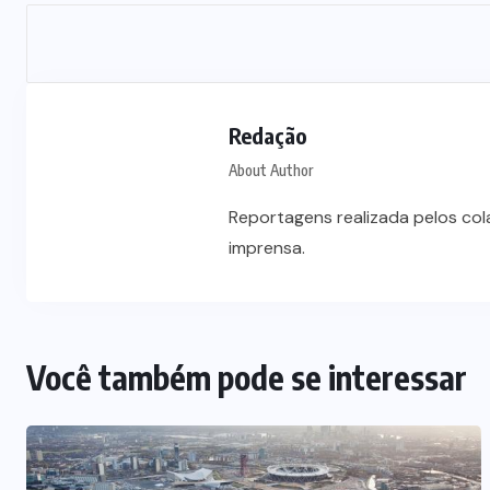
Prefeito Abilio Brunini recebe a
mais alta honraria da Rotam em
Cuiabá
7 DE AGOSTO DE 2026
Redação
About Author
Reportagens realizada pelos co
imprensa.
Você também pode se interessar