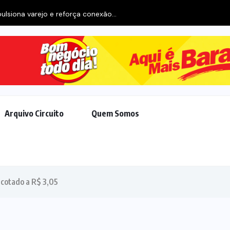
ulsiona varejo e reforça conexão...
Arquivo Circuito
Quem Somos
 cotado a R$ 3,05