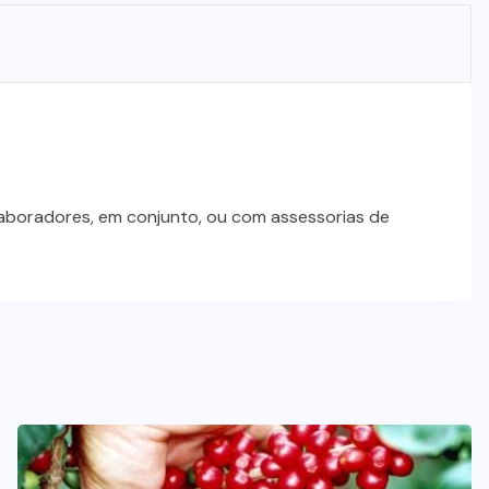
Dia dos Pais impulsiona varejo e
reforça conexão entre pais e filhos
na moda inspirada no agro
7 DE AGOSTO DE 2026
laboradores, em conjunto, ou com assessorias de