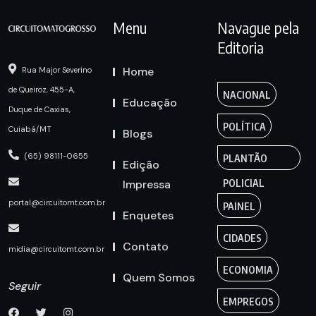
Menu
Navague pela
Editoria
Home
Rua Major Severino
de Queiroz, 455-A,
NACIONAL
Educação
Duque de Caxias,
POLÍTICA
Cuiabá/MT
Blogs
(65) 98111-0655
PLANTÃO
Edição
Impressa
POLICIAL
portal@circuitomt.com.br
PAINEL
Enquetes
CIDADES
Contato
midia@circuitomt.com.br
ECONOMIA
Quem Somos
Seguir
EMPREGOS