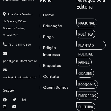
Editoria
Home
Rua Major Severino
de Queiroz, 455-A,
NACIONAL
Educação
Duque de Caxias,
POLÍTICA
Cuiabá/MT
Blogs
(65) 98111-0655
PLANTÃO
Edição
Impressa
POLICIAL
portal@circuitomt.com.br
PAINEL
Enquetes
CIDADES
Contato
midia@circuitomt.com.br
ECONOMIA
Quem Somos
Seguir
EMPREGOS
CULTURA