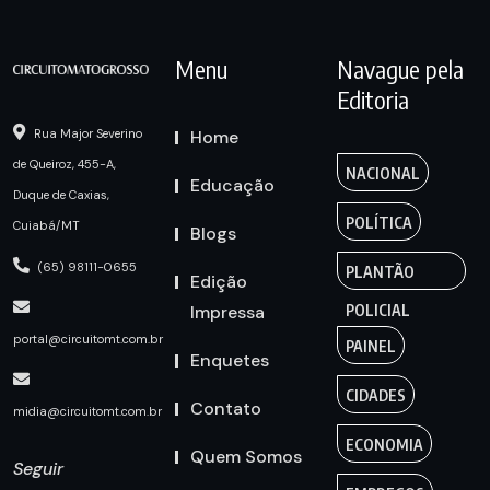
Menu
Navague pela
Editoria
Home
Rua Major Severino
de Queiroz, 455-A,
NACIONAL
Educação
Duque de Caxias,
POLÍTICA
Cuiabá/MT
Blogs
(65) 98111-0655
PLANTÃO
Edição
Impressa
POLICIAL
portal@circuitomt.com.br
PAINEL
Enquetes
CIDADES
Contato
midia@circuitomt.com.br
ECONOMIA
Quem Somos
Seguir