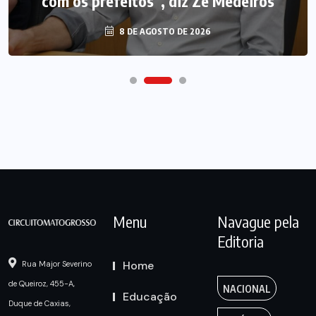
com os prefeitos”, diz Zé Medeiros
8 DE AGOSTO DE 2026
Menu
Navague pela
Editoria
Home
Rua Major Severino
de Queiroz, 455-A,
NACIONAL
Educação
Duque de Caxias,