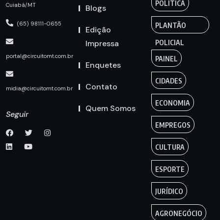
POLÍTICA
Cuiabá/MT
Blogs
(65) 98111-0655
PLANTÃO
Edição
Impressa
POLICIAL
portal@circuitomt.com.br
PAINEL
Enquetes
CIDADES
Contato
midia@circuitomt.com.br
ECONOMIA
Quem Somos
Seguir
EMPREGOS
CULTURA
ESPORTE
JURÍDICO
AGRONEGÓCIO