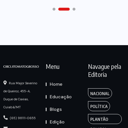
Menu
Navague pela
Editoria
Home
Rua Major Severino
de Queiroz, 455-A,
NACIONAL
Educação
Duque de Caxias,
POLÍTICA
Cuiabá/MT
Blogs
(65) 98111-0655
PLANTÃO
Edição