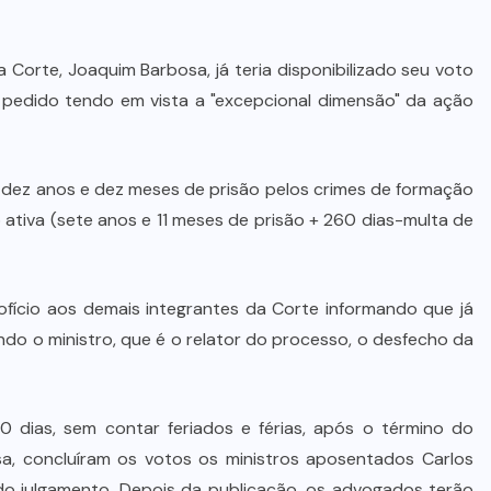
 Corte, Joaquim Barbosa, já teria disponibilizado seu voto
 pedido tendo em vista a "excepcional dimensão" da ação
 dez anos e dez meses de prisão pelos crimes de formação
o ativa (sete anos e 11 meses de prisão + 260 dias-multa de
ício aos demais integrantes da Corte informando que já
do o ministro, que é o relator do processo, o desfecho da
 dias, sem contar feriados e férias, após o término do
osa, concluíram os votos os ministros aposentados Carlos
 do julgamento. Depois da publicação, os advogados terão