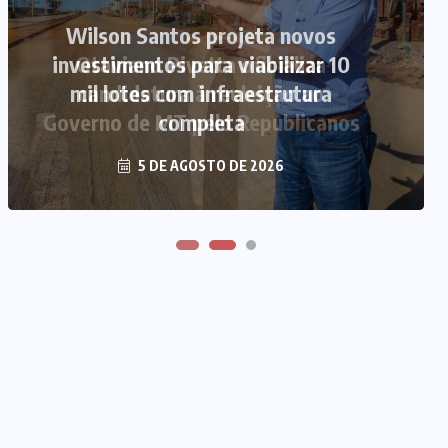
Wilson Santos projeta novos
investimentos para viabilizar 10
Otaviano Pivetta oficializa
mil lotes com infraestrutura
candidatura à reeleição ao
Governo de MT pelo Republicanos
completa
5 DE AGOSTO DE 2026
5 DE AGOSTO DE 2026