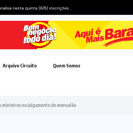
alisa nesta quinta (6/8) inscrições...
Arquivo Circuito
Quem Somos
s ministros no julgamento do mensalão