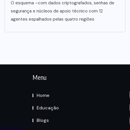
O esquema –com dados criptografados, senhas de
segurança e núcleos de apoio técnico com 12
agentes espalhados pelas quatro regiões
Menu
Home
Educação
Blogs