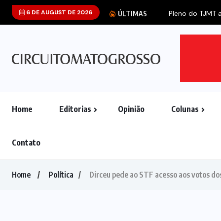
6 DE AUGUST DE 2026
Pleno do TJMT an
ÚLTIMAS
Home
Editorias
Opinião
Colunas
Contato
Home
Política
Dirceu pede ao STF acesso aos votos do