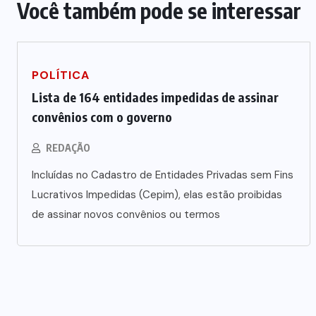
Você também pode se interessar
Polícia prende jovem investigado
por aliciar adolescentes para rede
POLÍTICA
s
de prostituição em VG
Lista de 164 entidades impedidas de assinar
convênios com o governo
5 DE AGOSTO DE 2026
REDAÇÃO
Incluídas no Cadastro de Entidades Privadas sem Fins
Lucrativos Impedidas (Cepim), elas estão proibidas
de assinar novos convênios ou termos