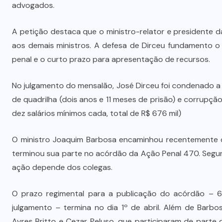
advogados.
A petição destaca que o ministro-relator e presidente da
aos demais ministros. A defesa de Dirceu fundamento o
penal e o curto prazo para apresentação de recursos.
No julgamento do mensalão, José Dirceu foi condenado a
de quadrilha (dois anos e 11 meses de prisão) e corrupçã
dez salários mínimos cada, total de R$ 676 mil)
O ministro Joaquim Barbosa encaminhou recentemente of
terminou sua parte no acórdão da Ação Penal 470. Segun
ação depende dos colegas.
O prazo regimental para a publicação do acórdão – 60
julgamento – termina no dia 1º de abril. Além de Barb
Ayres Britto e Cezar Peluso, que participaram de parte