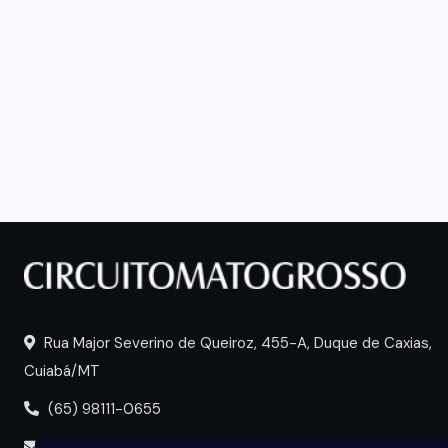
Rua Major Severino de Queiroz, 455-A, Duque de Caxias,
Cuiabá/MT
(65) 98111-0655
portal@circuitomt.com.br