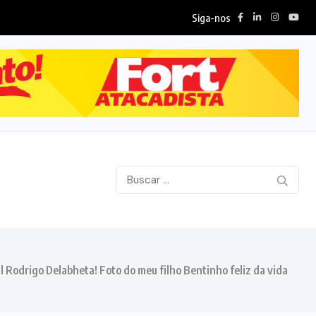
Siga-nos
pós cobrar reforço no efetivo, Chico Guarnieri destaca...
 Rodrigo Delabheta! Foto do meu filho Bentinho feliz da vida