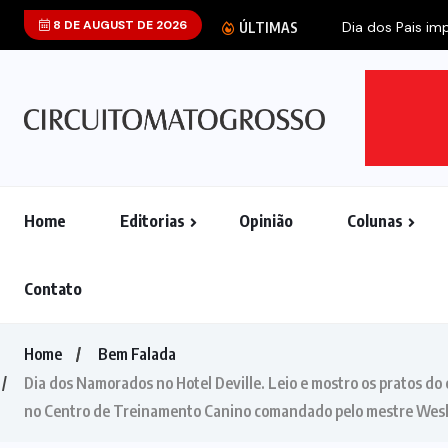
8 DE AUGUST DE 2026
ÚLTIMAS
Home
Editorias
Opinião
Colunas
Contato
Home
Bem Falada
Dia dos Namorados no Hotel Deville. Leio e mostro os pratos do
no Centro de Treinamento Canino comandado pelo mestre Wesll