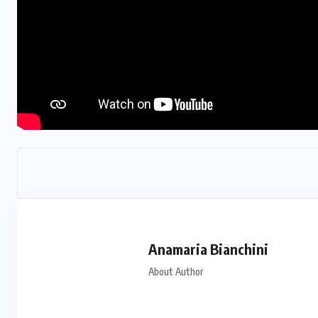
Prefeito Abilio Brunini recebe a
mais alta honraria da Rotam em
Cuiabá
7 DE AGOSTO DE 2026
Anamaria Bianchini
About Author