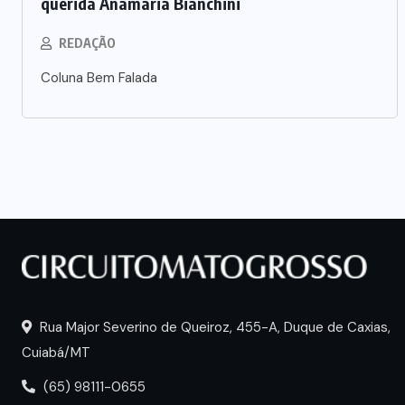
querida Anamaria Bianchini
REDAÇÃO
Coluna Bem Falada
Rua Major Severino de Queiroz, 455-A, Duque de Caxias,
Cuiabá/MT
(65) 98111-0655