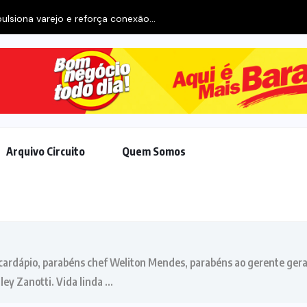
A
Arquivo Circuito
Quem Somos
 cardápio, parabéns chef Weliton Mendes, parabéns ao gerente geral
ey Zanotti. Vida linda …