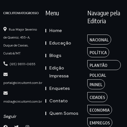
Menu
Navague pela
Editoria
Home
Rua Major Severino
de Queiroz, 455-A,
NACIONAL
Educação
Duque de Caxias,
POLÍTICA
Cuiabá/MT
Blogs
(65) 98111-0655
PLANTÃO
Edição
Impressa
POLICIAL
portal@circuitomt.com.br
PAINEL
Enquetes
CIDADES
Contato
midia@circuitomt.com.br
ECONOMIA
Quem Somos
Seguir
EMPREGOS