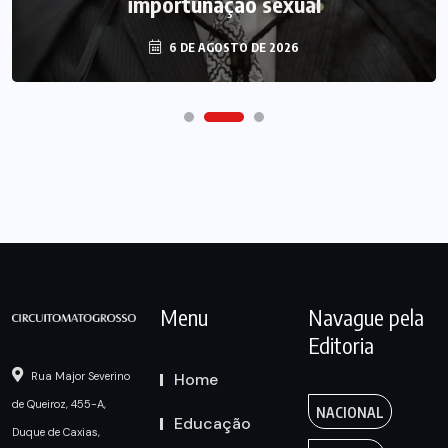
importunação sexual
6 DE AGOSTO DE 2026
Menu
Navague pela
Editoria
Home
Rua Major Severino
de Queiroz, 455-A,
NACIONAL
Educação
Duque de Caxias,