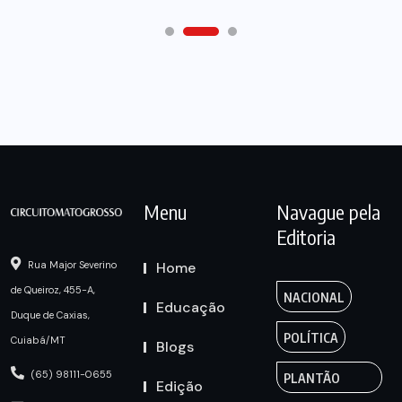
Menu
Navague pela
Editoria
Home
Rua Major Severino
de Queiroz, 455-A,
NACIONAL
Educação
Duque de Caxias,
POLÍTICA
Cuiabá/MT
Blogs
(65) 98111-0655
PLANTÃO
Edição