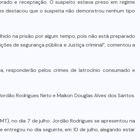
jorado e receptação. O suspeito estava preso em regime
De queijos a mel: Feira FAM dá
andes destacou que o suspeita não demonstrou nenhum tipo
rosto, voz e lucro aos pequenos
produtores de Várzea Grande
colhido na prisão por algum tempo, pois não está preparado
8 DE AGOSTO DE 2026
ições de segurança pública e Justiça criminal”, comentou a
a, responderão pelos crimes de latrocínio consumado e
 Jordão Rodrigues Neto e Maikon Douglas Alves dos Santos.
MT), no dia 7 de julho. Jordão Rodrigues se apresentou na
e entregou no dia seguinte, em 10 de julho, alegando estar