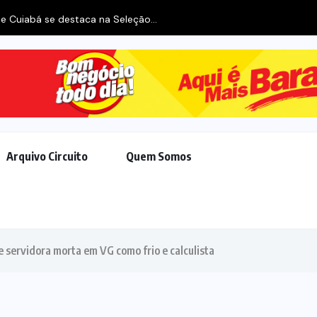
e Cuiabá se destaca na Seleção...
Arquivo Circuito
Quem Somos
e servidora morta em VG como frio e calculista