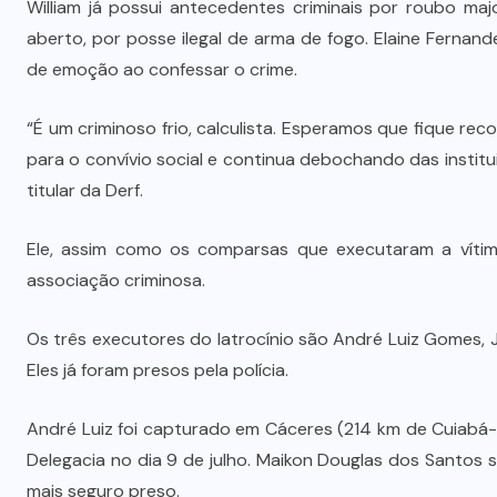
William já possui antecedentes criminais por roubo ma
Dia dos Pais impulsiona varejo e
aberto, por posse ilegal de arma de fogo. Elaine Fern
é
reforça conexão entre pais e filhos
de emoção ao confessar o crime.
na moda inspirada no agro
“É um criminoso frio, calculista. Esperamos que fique re
7 DE AGOSTO DE 2026
para o convívio social e continua debochando das institu
titular da Derf.
Ele, assim como os comparsas que executaram a vítim
associação criminosa.
Os três executores do latrocínio são André Luiz Gomes,
Eles já foram presos pela polícia.
André Luiz foi capturado em Cáceres (214 km de Cuiabá-
Delegacia no dia 9 de julho. Maikon Douglas dos Santos s
mais seguro preso.