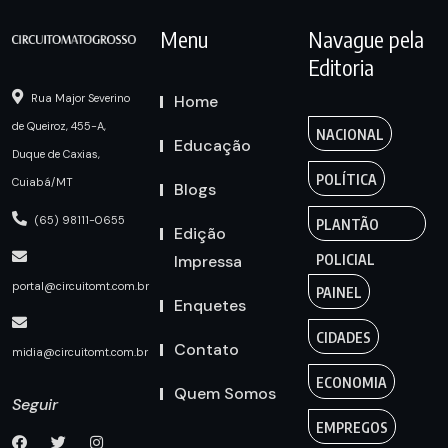
Menu
Navague pela
Editoria
Home
Rua Major Severino
de Queiroz, 455-A,
NACIONAL
Educação
Duque de Caxias,
POLÍTICA
Cuiabá/MT
Blogs
(65) 98111-0655
PLANTÃO
Edição
Impressa
POLICIAL
portal@circuitomt.com.br
PAINEL
Enquetes
CIDADES
Contato
midia@circuitomt.com.br
ECONOMIA
Quem Somos
Seguir
EMPREGOS