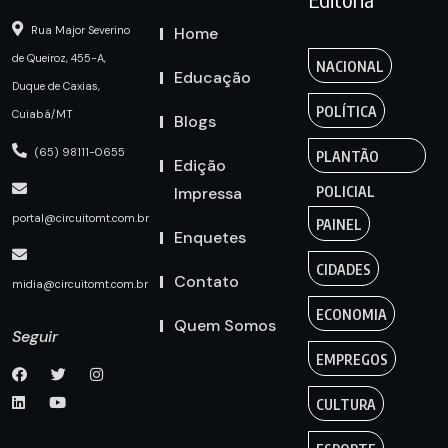
Home
Rua Major Severino
de Queiroz, 455-A,
NACIONAL
Educação
Duque de Caxias,
POLÍTICA
Cuiabá/MT
Blogs
(65) 98111-0655
PLANTÃO
Edição
Impressa
POLICIAL
portal@circuitomt.com.br
PAINEL
Enquetes
CIDADES
Contato
midia@circuitomt.com.br
ECONOMIA
Quem Somos
Seguir
EMPREGOS
CULTURA