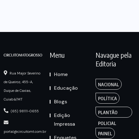
Menu
Navague pela
Editoria
Home
Rua Major Severino
de Queiroz, 455-A,
NACIONAL
Educação
Duque de Caxias,
POLÍTICA
Cuiabá/MT
Blogs
(65) 98111-0655
PLANTÃO
Edição
Impressa
POLICIAL
portal@circuitomt.com.br
PAINEL
Enquetes