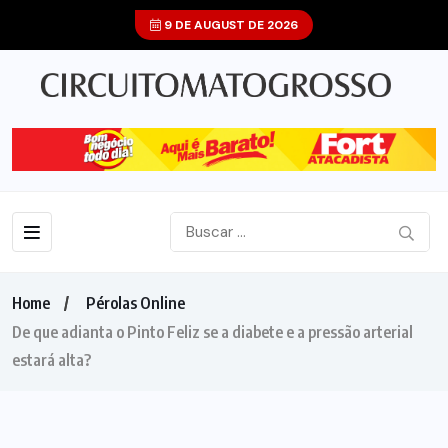
9 DE AUGUST DE 2026
Home
Pérolas Online
De que adianta o Pinto Feliz se a diabete e a pressão arterial
estará alta?