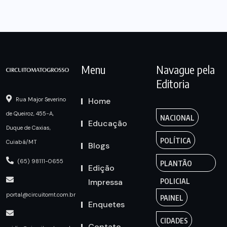
Menu
Navague pela
Editoria
Home
Rua Major Severino
de Queiroz, 455-A,
NACIONAL
Educação
Duque de Caxias,
POLÍTICA
Cuiabá/MT
Blogs
(65) 98111-0655
PLANTÃO
Edição
Impressa
POLICIAL
portal@circuitomt.com.br
PAINEL
Enquetes
CIDADES
Contato