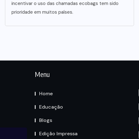
incentivar o uso das chamadas ecobags tem sido
prioridade em muitos países.
Menu
Home
Educação
Blogs
Edição Impressa