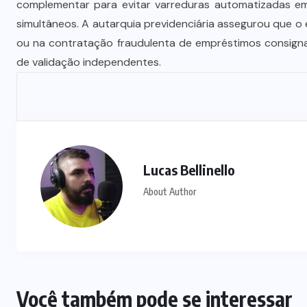
complementar para evitar varreduras automatizadas em
Vale-refeição cobre apenas 9 dias
simultâneos. A autarquia previdenciária assegurou que o 
úteis de alimentação em Mato
ou na contratação fraudulenta de empréstimos consigna
a
Grosso, aponta levantamento
de validação independentes.
6 DE AGOSTO DE 2026
Lucas Bellinello
About Author
Você também pode se interessar