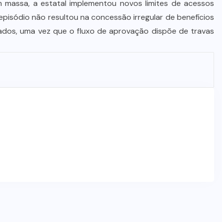
 massa, a estatal implementou novos limites de acessos
STJ condena ministro Marco Buzzi
episódio não resultou na concessão irregular de benefícios
à perda do cargo por denúncias de
dos, uma vez que o fluxo de aprovação dispõe de travas
importunação sexual
6 DE AGOSTO DE 2026