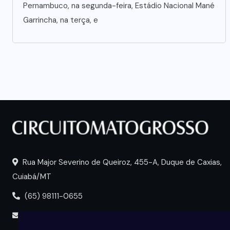
Pernambuco, na segunda-feira, Estádio Nacional Mané
Garrincha, na terça, e
Rua Major Severino de Queiroz, 455-A, Duque de Caxias,
Cuiabá/MT
(65) 98111-0655
portal@circuitomt.com.br