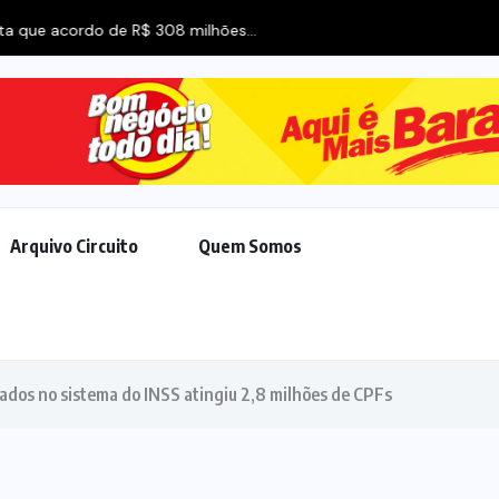
acordo de R$ 308 milhões...
Arquivo Circuito
Quem Somos
dos no sistema do INSS atingiu 2,8 milhões de CPFs