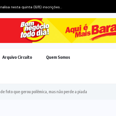
alisa nesta quinta (6/8) inscrições...
Arquivo Circuito
Quem Somos
 de foto que gerou polêmica, mas não perde a piada