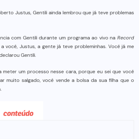
Wilson Santos projeta novos
berto Justus, Gentili ainda lembrou que já teve problemas
investimentos para viabilizar 10
mil lotes com infraestrutura
completa
ncia com Gentili durante um programa ao vivo na
Record
 a você, Justus, a gente já teve probleminhas. Você já me
5 DE AGOSTO DE 2026
eclarou Gentili.
 meter um processo nesse cara, porque eu sei que você
ar muito salgado, você vende a bolsa da sua filha que o
.