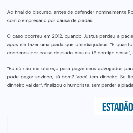
Ao final do discurso, antes de defender nominalmente Ro
Polícia prende jovem investigado
com o empresário por causa de piadas.
por aliciar adolescentes para rede
s
de prostituição em VG
O caso ocorreu em 2012, quando Justus perdeu a paciê
após ele fazer uma piada que ofendia judeus. “E quanto
5 DE AGOSTO DE 2026
condenou por causa de piada, mas eu tô contigo nessa”, d
“Eu só não me ofereço para pagar seus advogados para
pode pagar sozinho, tá bom? Você tem dinheiro. Se fic
dinheiro vai dar”, finalizou o humorista, sem perder a piada