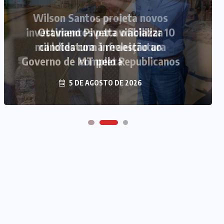
Otaviano Pivetta oficializa
candidatura à reeleição ao
Governo de MT pelo Republicanos
5 DE AGOSTO DE 2026