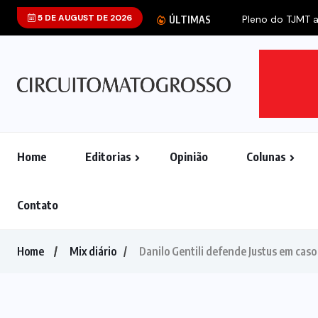
5 DE AUGUST DE 2026
Pleno do TJMT an
ÚLTIMAS
Home
Editorias
Opinião
Colunas
Contato
Home
Mix diário
Danilo Gentili defende Justus em caso