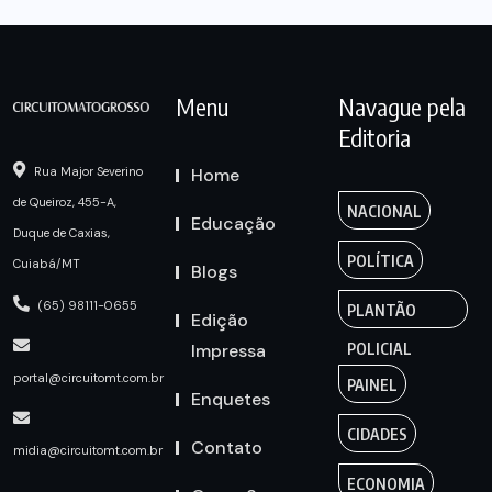
Menu
Navague pela
Editoria
Home
Rua Major Severino
de Queiroz, 455-A,
NACIONAL
Educação
Duque de Caxias,
POLÍTICA
Cuiabá/MT
Blogs
(65) 98111-0655
PLANTÃO
Edição
Impressa
POLICIAL
portal@circuitomt.com.br
PAINEL
Enquetes
CIDADES
Contato
midia@circuitomt.com.br
ECONOMIA