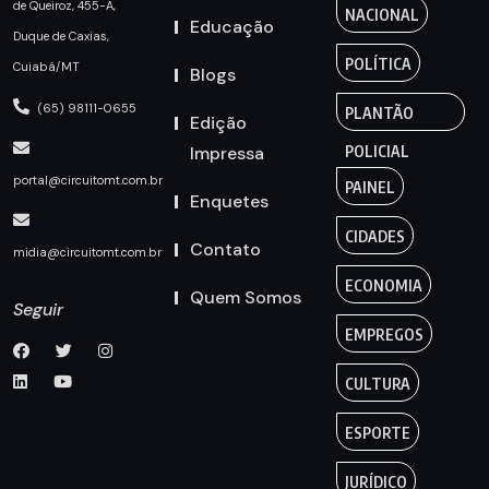
de Queiroz, 455-A,
NACIONAL
Educação
Duque de Caxias,
POLÍTICA
Cuiabá/MT
Blogs
(65) 98111-0655
PLANTÃO
Edição
Impressa
POLICIAL
portal@circuitomt.com.br
PAINEL
Enquetes
CIDADES
Contato
midia@circuitomt.com.br
ECONOMIA
Quem Somos
Seguir
EMPREGOS
CULTURA
ESPORTE
JURÍDICO