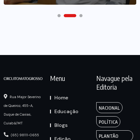
Menu
Navague pela
Editoria
Home
Rua Major Severino
de Queiroz, 455-A,
NACIONAL
Educação
Duque de Caxias,
POLÍTICA
Cuiabá/MT
Blogs
(65) 98111-0655
PLANTÃO
Edição