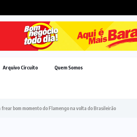
Ministros do STF contrariam Moraes e a
Arquivo Circuito
Quem Somos
a frear bom momento do Flamengo na volta do Brasileirão