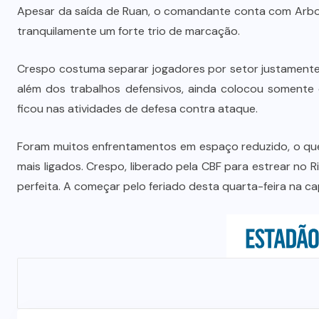
Quadrilha é investigada por roubo
Apesar da saída de Ruan, o comandante conta com Arbole
A
de 197 toneladas de soja em
tranquilamente um forte trio de marcação.
rodovias do sul do estado
Crespo costuma separar jogadores por setor justamente
7 DE AGOSTO DE 2026
além dos trabalhos defensivos, ainda colocou somente 
ficou nas atividades de defesa contra ataque.
Foram muitos enfrentamentos em espaço reduzido, o que
mais ligados. Crespo, liberado pela CBF para estrear no R
perfeita. A começar pelo feriado desta quarta-feira na cap