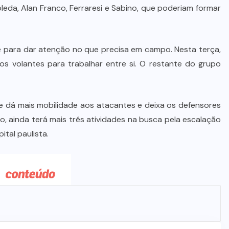
Prefeito Abilio Brunini recebe a
da, Alan Franco, Ferraresi e Sabino, que poderiam formar
mais alta honraria da Rotam em
Cuiabá
 para dar atenção no que precisa em campo. Nesta terça,
7 DE AGOSTO DE 2026
os volantes para trabalhar entre si. O restante do grupo
 dá mais mobilidade aos atacantes e deixa os defensores
io, ainda terá mais três atividades na busca pela escalação
ital paulista.