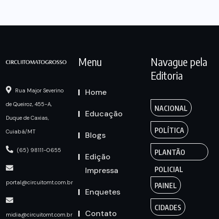
Menu
Navague pela
Editoria
Home
Rua Major Severino
de Queiroz, 455-A,
NACIONAL
Educação
Duque de Caxias,
POLÍTICA
Cuiabá/MT
Blogs
(65) 98111-0655
PLANTÃO
Edição
Impressa
POLICIAL
portal@circuitomt.com.br
PAINEL
Enquetes
CIDADES
Contato
midia@circuitomt.com.br