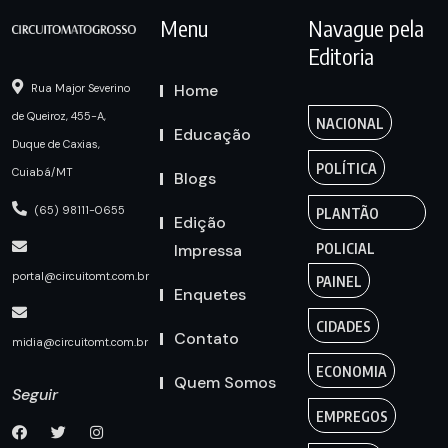
Menu
Navague pela
Editoria
Home
Rua Major Severino
de Queiroz, 455-A,
NACIONAL
Educação
Duque de Caxias,
POLÍTICA
Cuiabá/MT
Blogs
(65) 98111-0655
PLANTÃO
Edição
Impressa
POLICIAL
portal@circuitomt.com.br
PAINEL
Enquetes
CIDADES
Contato
midia@circuitomt.com.br
ECONOMIA
Quem Somos
Seguir
EMPREGOS