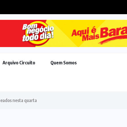
projeta novos investimentos para viabilizar 10...
Arquivo Circuito
Quem Somos
teados nesta quarta