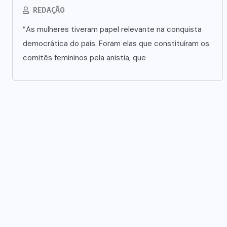
REDAÇÃO
“As mulheres tiveram papel relevante na conquista
Polícia prende jovem investigado
democrática do país. Foram elas que constituíram os
por aliciar adolescentes para rede
comitês femininos pela anistia, que
s
de prostituição em VG
5 DE AGOSTO DE 2026