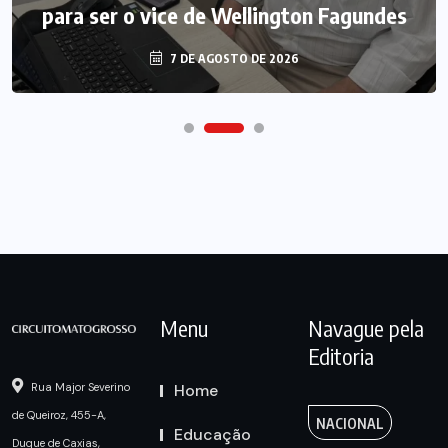
para ser o vice de Wellington Fagundes
7 DE AGOSTO DE 2026
Menu
Navague pela
Editoria
Home
Rua Major Severino
de Queiroz, 455-A,
NACIONAL
Educação
Duque de Caxias,