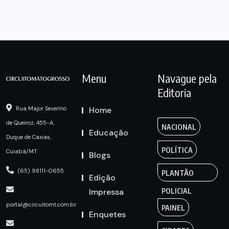
Menu
Navague pela
Editoria
Home
Rua Major Severino
de Queiroz, 455-A,
NACIONAL
Educação
Duque de Caxias,
POLÍTICA
Cuiabá/MT
Blogs
(65) 98111-0655
PLANTÃO
Edição
Impressa
POLICIAL
portal@circuitomt.com.br
PAINEL
Enquetes