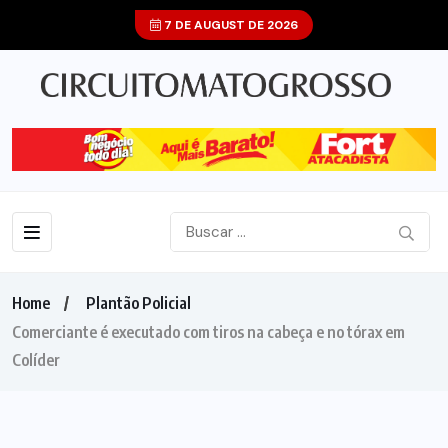
7 DE AUGUST DE 2026
Home
Plantão Policial
Comerciante é executado com tiros na cabeça e no tórax em
Colíder