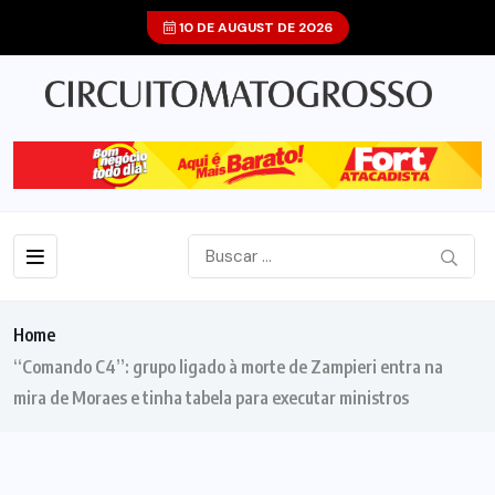
10 DE AUGUST DE 2026
Home
“Comando C4”: grupo ligado à morte de Zampieri entra na
mira de Moraes e tinha tabela para executar ministros