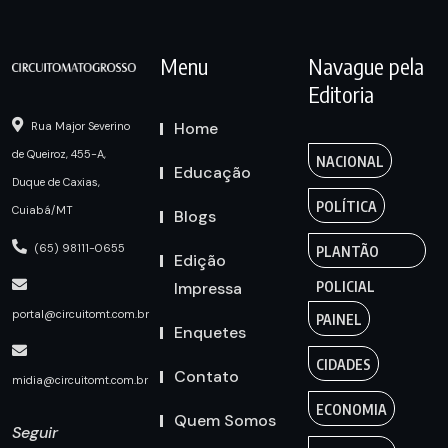
Menu
Navague pela
Editoria
Home
Rua Major Severino
de Queiroz, 455-A,
NACIONAL
Educação
Duque de Caxias,
POLÍTICA
Cuiabá/MT
Blogs
(65) 98111-0655
PLANTÃO
Edição
Impressa
POLICIAL
portal@circuitomt.com.br
PAINEL
Enquetes
CIDADES
Contato
midia@circuitomt.com.br
ECONOMIA
Quem Somos
Seguir