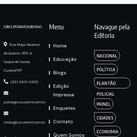
Menu
Navague pela
Editoria
Home
Rua Major Severino
de Queiroz, 455-A,
NACIONAL
Educação
Duque de Caxias,
POLÍTICA
Cuiabá/MT
Blogs
(65) 98111-0655
PLANTÃO
Edição
Impressa
POLICIAL
portal@circuitomt.com.br
PAINEL
Enquetes
CIDADES
Contato
midia@circuitomt.com.br
ECONOMIA
Quem Somos