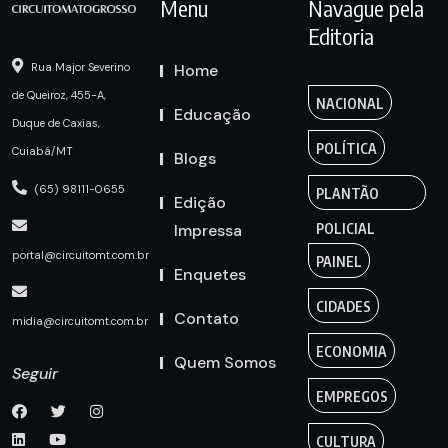
Menu
Navague pela
Editoria
Home
Rua Major Severino
de Queiroz, 455-A,
NACIONAL
Educação
Duque de Caxias,
POLÍTICA
Cuiabá/MT
Blogs
(65) 98111-0655
PLANTÃO
Edição
Impressa
POLICIAL
portal@circuitomt.com.br
PAINEL
Enquetes
CIDADES
Contato
midia@circuitomt.com.br
ECONOMIA
Quem Somos
Seguir
EMPREGOS
CULTURA