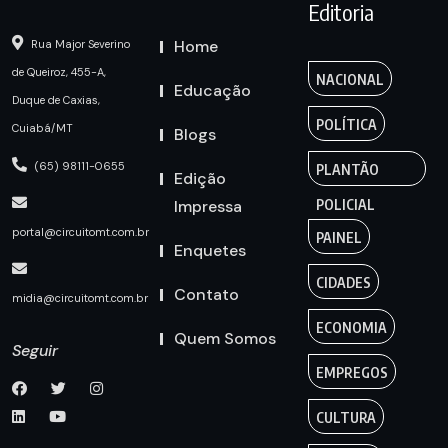
Editoria
Home
Rua Major Severino
de Queiroz, 455-A,
NACIONAL
Educação
Duque de Caxias,
POLÍTICA
Cuiabá/MT
Blogs
(65) 98111-0655
PLANTÃO
Edição
Impressa
POLICIAL
portal@circuitomt.com.br
PAINEL
Enquetes
CIDADES
Contato
midia@circuitomt.com.br
ECONOMIA
Quem Somos
Seguir
EMPREGOS
CULTURA