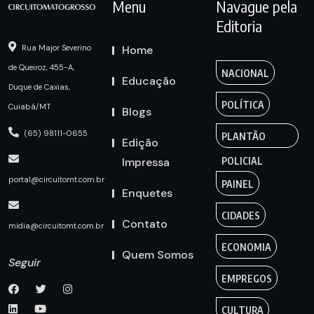
Menu
Navague pela
Editoria
Home
Rua Major Severino
de Queiroz, 455-A,
NACIONAL
Educação
Duque de Caxias,
POLÍTICA
Cuiabá/MT
Blogs
(65) 98111-0655
PLANTÃO
Edição
Impressa
POLICIAL
portal@circuitomt.com.br
PAINEL
Enquetes
CIDADES
Contato
midia@circuitomt.com.br
ECONOMIA
Quem Somos
Seguir
EMPREGOS
CULTURA