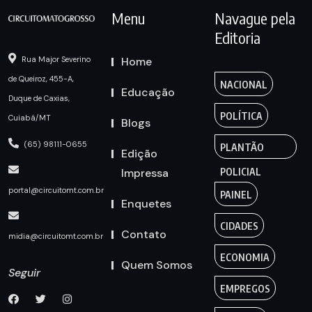
Menu
Navague pela
Editoria
Home
Rua Major Severino
de Queiroz, 455-A,
NACIONAL
Educação
Duque de Caxias,
POLÍTICA
Cuiabá/MT
Blogs
(65) 98111-0655
PLANTÃO
Edição
Impressa
POLICIAL
portal@circuitomt.com.br
PAINEL
Enquetes
CIDADES
Contato
midia@circuitomt.com.br
ECONOMIA
Quem Somos
Seguir
EMPREGOS