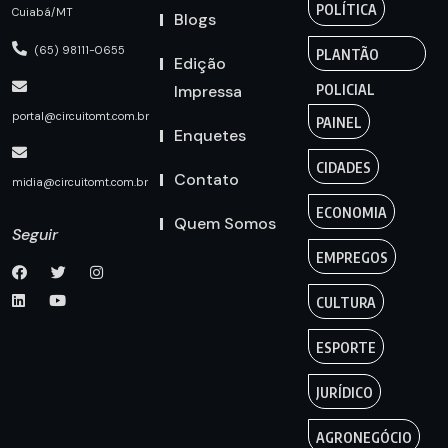
POLÍTICA
Cuiabá/MT
Blogs
(65) 98111-0655
PLANTÃO
Edição
Impressa
POLICIAL
portal@circuitomt.com.br
PAINEL
Enquetes
CIDADES
Contato
midia@circuitomt.com.br
ECONOMIA
Quem Somos
Seguir
EMPREGOS
CULTURA
ESPORTE
JURÍDICO
AGRONEGÓCIO