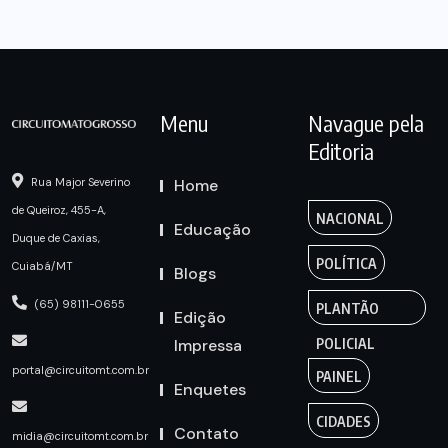
Menu
Navague pela
Editoria
Home
Rua Major Severino
de Queiroz, 455-A,
NACIONAL
Educação
Duque de Caxias,
POLÍTICA
Cuiabá/MT
Blogs
(65) 98111-0655
PLANTÃO
Edição
Impressa
POLICIAL
portal@circuitomt.com.br
PAINEL
Enquetes
CIDADES
Contato
midia@circuitomt.com.br