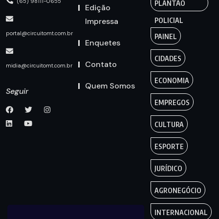
(65) 98111-0655
PLANTÃO
Edição
Impressa
POLICIAL
portal@circuitomt.com.br
PAINEL
Enquetes
CIDADES
Contato
midia@circuitomt.com.br
ECONOMIA
Quem Somos
Seguir
EMPREGOS
CULTURA
ESPORTE
JURÍDICO
AGRONEGÓCIO
INTERNACIONAL