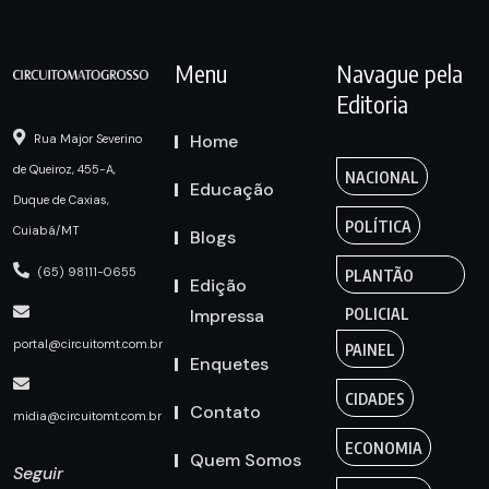
Menu
Navague pela
Editoria
Home
Rua Major Severino
de Queiroz, 455-A,
NACIONAL
Educação
Duque de Caxias,
POLÍTICA
Cuiabá/MT
Blogs
(65) 98111-0655
PLANTÃO
Edição
Impressa
POLICIAL
portal@circuitomt.com.br
PAINEL
Enquetes
CIDADES
Contato
midia@circuitomt.com.br
ECONOMIA
Quem Somos
Seguir