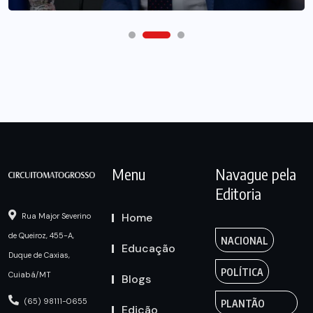
Menu
Navague pela
Editoria
Home
Rua Major Severino
de Queiroz, 455-A,
NACIONAL
Educação
Duque de Caxias,
POLÍTICA
Cuiabá/MT
Blogs
(65) 98111-0655
PLANTÃO
Edição