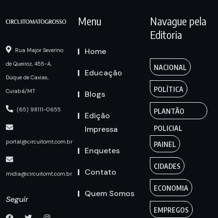
Menu
Navague pela
Editoria
Home
Rua Major Severino
de Queiroz, 455-A,
NACIONAL
Educação
Duque de Caxias,
POLÍTICA
Cuiabá/MT
Blogs
(65) 98111-0655
PLANTÃO
Edição
Impressa
POLICIAL
portal@circuitomt.com.br
PAINEL
Enquetes
CIDADES
Contato
midia@circuitomt.com.br
ECONOMIA
Quem Somos
Seguir
EMPREGOS