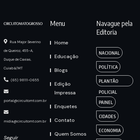
Menu
Navague pela
Editoria
Home
Rua Major Severino
de Queiroz, 455-A,
NACIONAL
Educação
Duque de Caxias,
POLÍTICA
Cuiabá/MT
Blogs
(65) 98111-0655
PLANTÃO
Edição
Impressa
POLICIAL
portal@circuitomt.com.br
PAINEL
Enquetes
CIDADES
Contato
midia@circuitomt.com.br
ECONOMIA
Quem Somos
Seguir