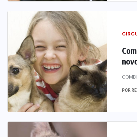
CIRC
Como
novo
COMBI
POR
RE