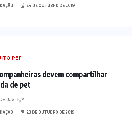
DAÇÃO
24 DE OUTUBRO DE 2019
pleta
Republicanos
26
5 DE AGOSTO DE 2026
UITO PET
ompanheiras devem compartilhar
da de pet
DE JUSTIÇA
DAÇÃO
23 DE OUTUBRO DE 2019