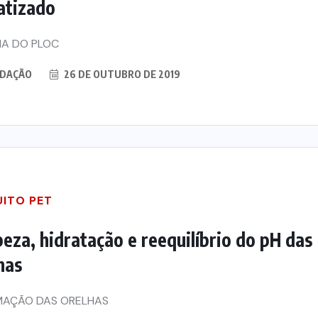
atizado
A DO PLOC
DAÇÃO
26 DE OUTUBRO DE 2019
UITO PET
eza, hidratação e reequilíbrio do pH das
has
a novos
Otaviano Pivetta oficializa
bilizar
candidatura à reeleição ao
MAÇÃO DAS ORELHAS
m
Governo de MT pelo