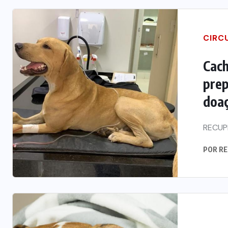
CIRC
Cach
prep
doa
RECUP
POR
RE