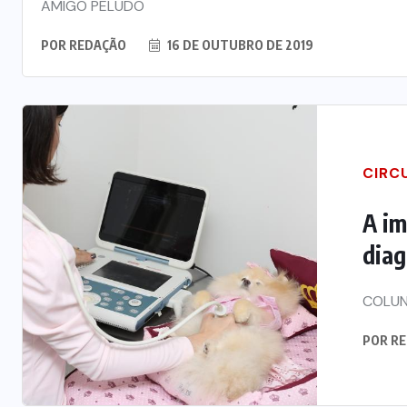
AMIGO PELUDO
POR
REDAÇÃO
16 DE OUTUBRO DE 2019
CIRC
A im
diag
COLUN
POR
RE