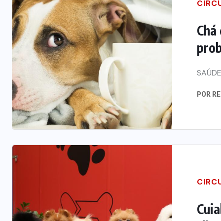
CIRC
Chá 
prob
SAÚD
POR
RE
CIRC
Cuia