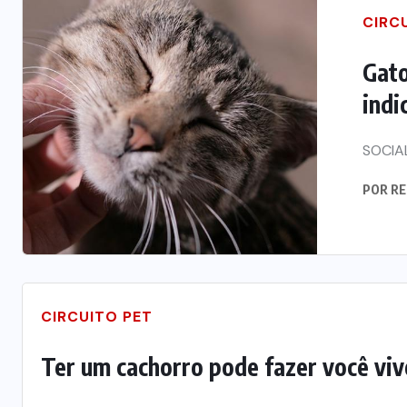
CIRC
Gato
indi
SOCIA
POR
RE
CIRCUITO PET
Ter um cachorro pode fazer você vive