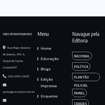
Menu
Navague pela
Editoria
Home
Rua Major Severino
de Queiroz, 455-A,
NACIONAL
Educação
Duque de Caxias,
POLÍTICA
Cuiabá/MT
Blogs
(65) 98111-0655
PLANTÃO
Edição
Impressa
POLICIAL
portal@circuitomt.com.br
PAINEL
Enquetes
CIDADES