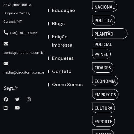
de Queiroz, 455-A,
NACIONAL
Educação
Duque de Caxias,
POLÍTICA
Cuiabá/MT
Blogs
(65) 98111-0655
PLANTÃO
Edição
Impressa
POLICIAL
portal@circuitomt.com.br
PAINEL
Enquetes
CIDADES
Contato
midia@circuitomt.com.br
ECONOMIA
Quem Somos
Seguir
EMPREGOS
CULTURA
ESPORTE