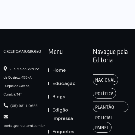
Menu
Navague pela
Editoria
Home
Rua Major Severino
de Queiroz, 455-A,
NACIONAL
Educação
Duque de Caxias,
POLÍTICA
Cuiabá/MT
Blogs
(65) 98111-0655
PLANTÃO
Edição
Impressa
POLICIAL
portal@circuitomt.com.br
PAINEL
Enquetes