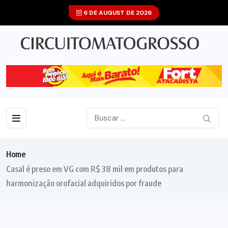
6 DE AUGUST DE 2026
Home
Casal é preso em VG com R$ 38 mil em produtos para
harmonização orofacial adquiridos por fraude