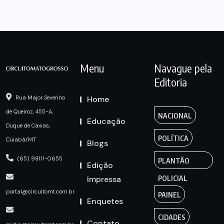
Menu
Navague pela
Editoria
Home
Rua Major Severino
de Queiroz, 455-A,
NACIONAL
Educação
Duque de Caxias,
POLÍTICA
Cuiabá/MT
Blogs
(65) 98111-0655
PLANTÃO
Edição
Impressa
POLICIAL
portal@circuitomt.com.br
PAINEL
Enquetes
CIDADES
Contato