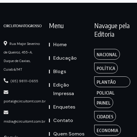
Menu
Navague pela
Editoria
Home
Rua Major Severino
de Queiroz, 455-A,
NACIONAL
Educação
Duque de Caxias,
POLÍTICA
Cuiabá/MT
Blogs
(65) 98111-0655
PLANTÃO
Edição
Impressa
POLICIAL
portal@circuitomt.com.br
PAINEL
Enquetes
CIDADES
Contato
midia@circuitomt.com.br
ECONOMIA
Quem Somos