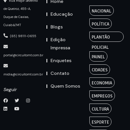
Home
Rua Major Severino
de Queiroz, 455-A,
NACIONAL
Educação
Duque de Caxias,
POLÍTICA
Cuiabá/MT
Blogs
(65) 98111-0655
PLANTÃO
Edição
Impressa
POLICIAL
portal@circuitomt.com.br
PAINEL
Enquetes
CIDADES
Contato
midia@circuitomt.com.br
ECONOMIA
Quem Somos
Seguir
EMPREGOS
CULTURA
ESPORTE