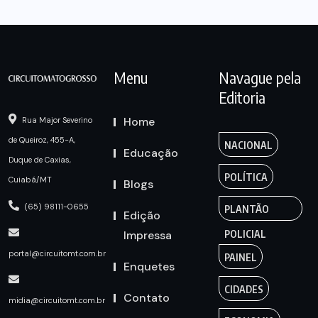
Menu
Navague pela
Editoria
Home
Rua Major Severino
de Queiroz, 455-A,
NACIONAL
Educação
Duque de Caxias,
POLÍTICA
Cuiabá/MT
Blogs
(65) 98111-0655
PLANTÃO
Edição
Impressa
POLICIAL
portal@circuitomt.com.br
PAINEL
Enquetes
CIDADES
Contato
midia@circuitomt.com.br