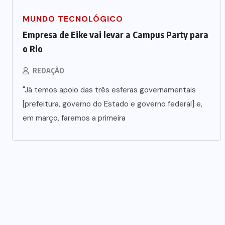
MUNDO TECNOLÓGICO
Polícia prende jovem investigado
Empresa de Eike vai levar a Campus Party para
por aliciar adolescentes para rede
o Rio
s
de prostituição em VG
REDAÇÃO
5 DE AGOSTO DE 2026
"Já temos apoio das três esferas governamentais
[prefeitura, governo do Estado e governo federal] e,
em março, faremos a primeira