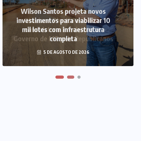
Wilson Santos projeta novos
investimentos para viabilizar 10
Otaviano Pivetta oficializa
mil lotes com infraestrutura
candidatura à reeleição ao
Governo de MT pelo Republicanos
completa
5 DE AGOSTO DE 2026
5 DE AGOSTO DE 2026