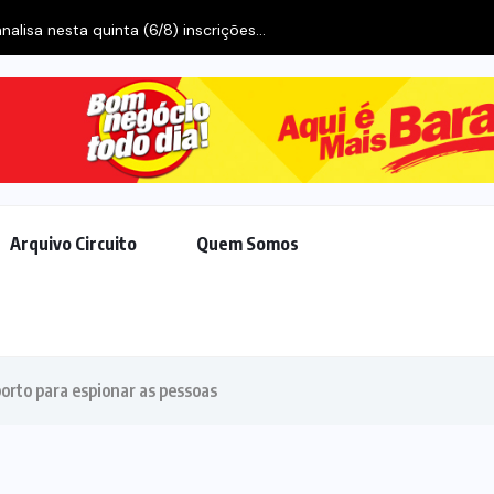
alisa nesta quinta (6/8) inscrições...
Arquivo Circuito
Quem Somos
orto para espionar as pessoas