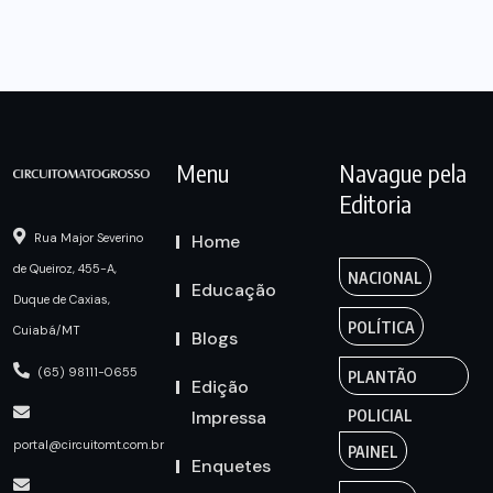
Menu
Navague pela
Editoria
Home
Rua Major Severino
de Queiroz, 455-A,
NACIONAL
Educação
Duque de Caxias,
POLÍTICA
Cuiabá/MT
Blogs
(65) 98111-0655
PLANTÃO
Edição
Impressa
POLICIAL
portal@circuitomt.com.br
PAINEL
Enquetes